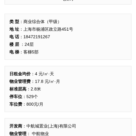
类 型
：商业综合体（甲级）
地 址
：上海市杨浦区政立路451号
电 话
：18472191267
楼 层
：24层
电 梯
：客梯5部
日租金均价
：4 元/㎡·天
物业管理费
：17.8 元/㎡·月
标准层高
：2.8米
停车位
：529个
车位费
：800元/月
开发商
：中航城置业(上海)有限公司
物业管理
： 中航物业