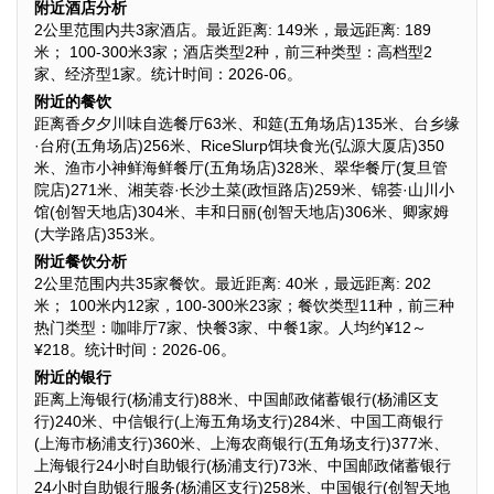
附近酒店分析
2公里范围内共3家酒店。最近距离: 149米，最远距离: 189
米； 100-300米3家；酒店类型2种，前三种类型：高档型2
家、经济型1家。统计时间：2026-06。
附近的餐饮
距离香夕夕川味自选餐厅63米、和筵(五角场店)135米、台乡缘
·台府(五角场店)256米、RiceSlurp饵块食光(弘源大厦店)350
米、渔市小神鲜海鲜餐厅(五角场店)328米、翠华餐厅(复旦管
院店)271米、湘芙蓉·长沙土菜(政恒路店)259米、锦荟·山川小
馆(创智天地店)304米、丰和日丽(创智天地店)306米、卿家姆
(大学路店)353米。
附近餐饮分析
2公里范围内共35家餐饮。最近距离: 40米，最远距离: 202
米； 100米内12家，100-300米23家；餐饮类型11种，前三种
热门类型：咖啡厅7家、快餐3家、中餐1家。人均约¥12～
¥218。统计时间：2026-06。
附近的银行
距离上海银行(杨浦支行)88米、中国邮政储蓄银行(杨浦区支
行)240米、中信银行(上海五角场支行)284米、中国工商银行
(上海市杨浦支行)360米、上海农商银行(五角场支行)377米、
上海银行24小时自助银行(杨浦支行)73米、中国邮政储蓄银行
24小时自助银行服务(杨浦区支行)258米、中国银行(创智天地