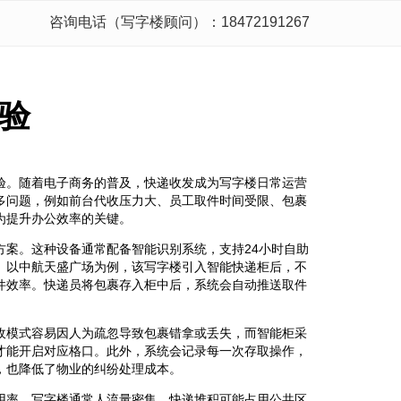
咨询电话（写字楼顾问）：18472191267
验
验。随着电子商务的普及，快递收发成为写字楼日常运营
多问题，例如前台代收压力大、员工取件时间受限、包裹
为提升办公效率的关键。
方案。这种设备通常配备智能识别系统，支持24小时自助
。以中航天盛广场为例，该写字楼引入智能快递柜后，不
件效率。快递员将包裹存入柜中后，系统会自动推送取件
收模式容易因人为疏忽导致包裹错拿或丢失，而智能柜采
才能开启对应格口。此外，系统会记录每一次存取操作，
，也降低了物业的纠纷处理成本。
用率。写字楼通常人流量密集，快递堆积可能占用公共区